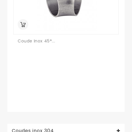
Coude Inox 45°...
Co
Coudes inox 304