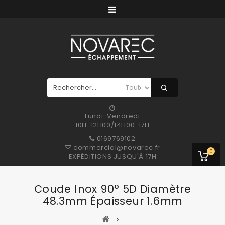
Lundi-Vendredi
10H-12H00/14H00-17H
0169769102
commercial@novarec.fr
0
EXPÉDITIONS JUSQU'À 17H
Coude Inox 90° 5D Diamètre
48.3mm Épaisseur 1.6mm