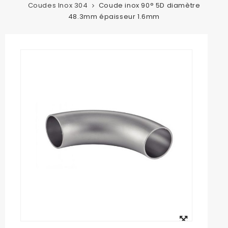
Coudes Inox 304
Coude inox 90° 5D diamètre
48.3mm épaisseur 1.6mm
Agrandir
l'image