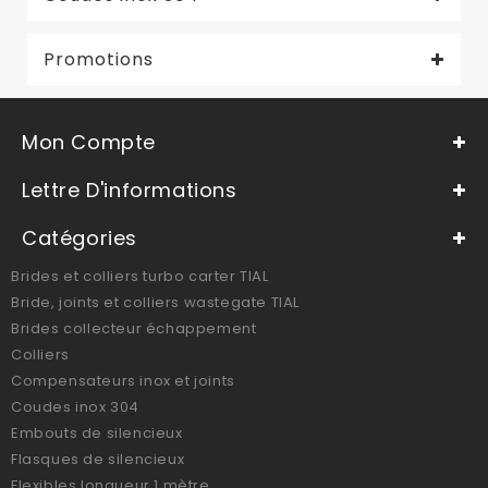
Promotions
Mon Compte
Lettre D'informations
Catégories
Brides et colliers turbo carter TIAL
Bride, joints et colliers wastegate TIAL
Brides collecteur échappement
Colliers
Compensateurs inox et joints
Coudes inox 304
Embouts de silencieux
Flasques de silencieux
Flexibles longueur 1 mètre