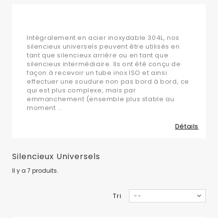
Silencieux universels
Intégralement en acier inoxydable 304L, nos
silencieux universels peuvent être utilisés en
tant que silencieux arrière ou en tant que
silencieux intermédiaire. Ils ont été conçu de
façon à recevoir un tube inox ISO et ainsi
effectuer une soudure non pas bord à bord, ce
qui est plus complexe, mais par
emmanchement (ensemble plus stable au
moment ...
Détails
Silencieux Universels
Il y a 7 produits.
Tri
--