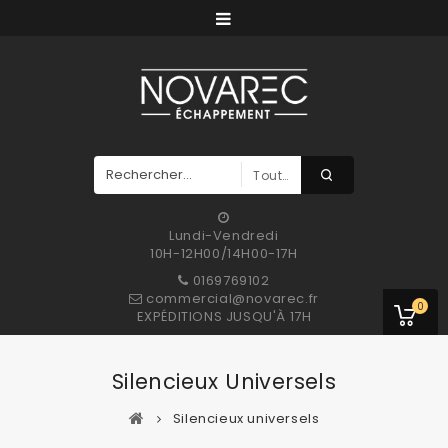
Toutes Les Catégories
Lundi-Vendredi
10H-12H00/14H00-17H
0169769102
commercial@novarec.fr
0
EXPÉDITIONS JUSQU'À 17H
Silencieux Universels
Silencieux universels