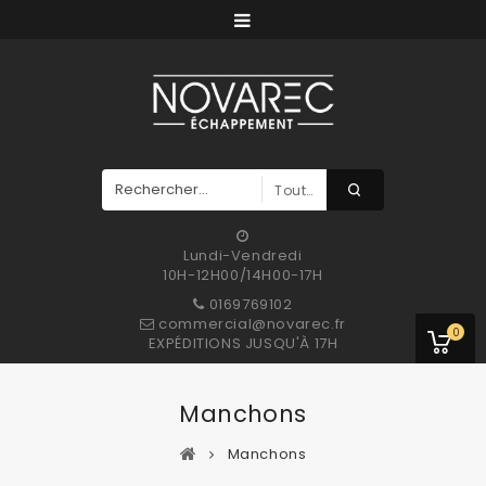
Toutes Les Catégories
Lundi-Vendredi
10H-12H00/14H00-17H
0169769102
commercial@novarec.fr
0
EXPÉDITIONS JUSQU'À 17H
Manchons
Manchons