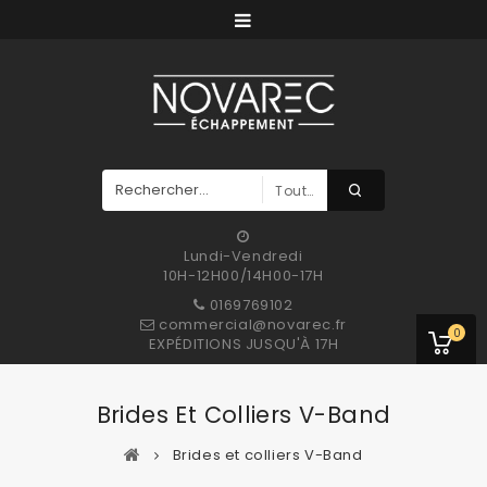
Toutes Les Catégories
Lundi-Vendredi
10H-12H00/14H00-17H
0169769102
commercial@novarec.fr
0
EXPÉDITIONS JUSQU'À 17H
Brides Et Colliers V-Band
Brides et colliers V-Band