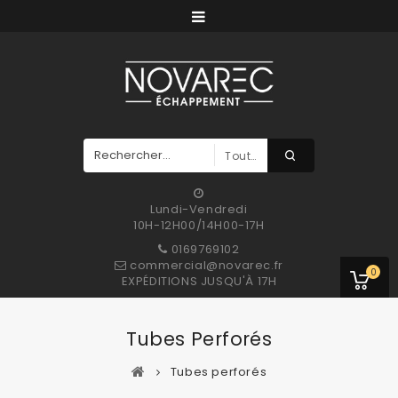
Toutes Les Catégories
Lundi-Vendredi
10H-12H00/14H00-17H
0169769102
commercial@novarec.fr
0
EXPÉDITIONS JUSQU'À 17H
Tubes Perforés
Tubes perforés