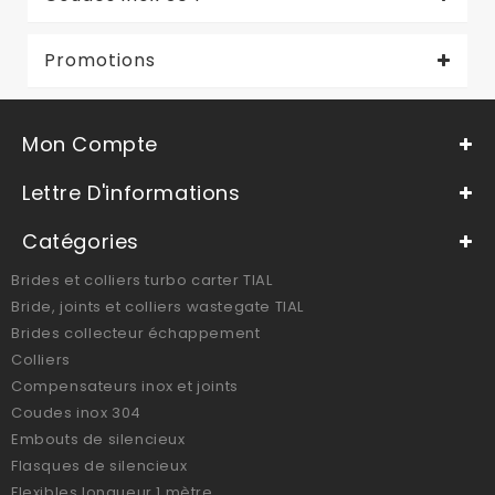
Promotions
Mon Compte
Lettre D'informations
Catégories
Brides et colliers turbo carter TIAL
Bride, joints et colliers wastegate TIAL
Brides collecteur échappement
Colliers
Compensateurs inox et joints
Coudes inox 304
Embouts de silencieux
Flasques de silencieux
Flexibles longueur 1 mètre