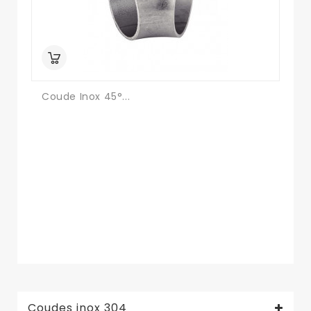
Coude Inox 45°...
Co
Coudes inox 304