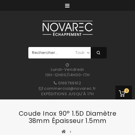
Lundi-Vendredi
10H-12H00/14H00-17H
0169769102
commercial@novarec.fr
0
EXPÉDITIONS JUSQU'À 17H
Coude Inox 90° 1.5D Diamètre
38mm Épaisseur 1.5mm