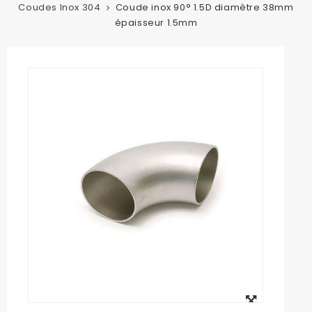
Coudes Inox 304
Coude inox 90° 1.5D diamètre 38mm
épaisseur 1.5mm
Agrandir
l'image