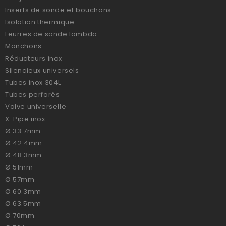
Inserts de sonde et bouchons
Isolation thermique
Leurres de sonde lambda
Manchons
Réducteurs inox
Silencieux universels
Tubes inox 304L
Tubes perforés
Valve universelle
X-Pipe inox
Ø 33.7mm
Ø 42.4mm
Ø 48.3mm
Ø 51mm
Ø 57mm
Ø 60.3mm
Ø 63.5mm
Ø 70mm