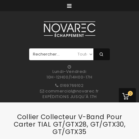
Lundi-Vendredi
10H-12H00/14H00-17H
0169769102
commercial@novarec.fr
0
EXPÉDITIONS JUSQU'À 17H
Collier Collecteur V-Band Pour
Carter TIAL GT/GTX28, GT/GTX30,
GT/GTX35