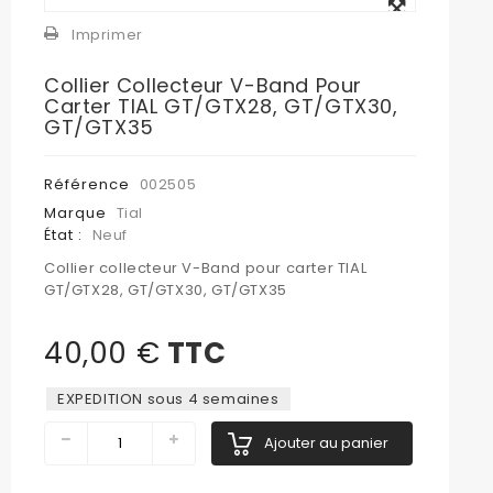
l'image
Imprimer
Collier Collecteur V-Band Pour
Carter TIAL GT/GTX28, GT/GTX30,
GT/GTX35
Référence
002505
Marque
Tial
État :
Neuf
Collier collecteur V-Band pour carter TIAL
GT/GTX28, GT/GTX30, GT/GTX35
40,00 €
TTC
EXPEDITION sous 4 semaines
Ajouter au panier